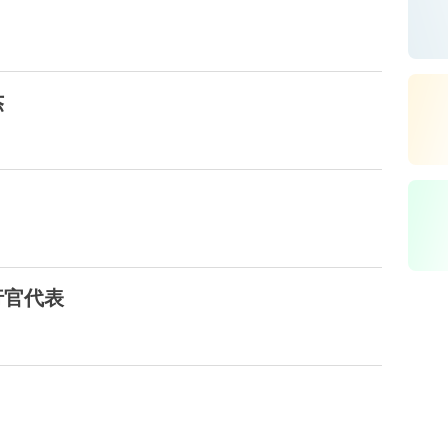
杰
行官代表