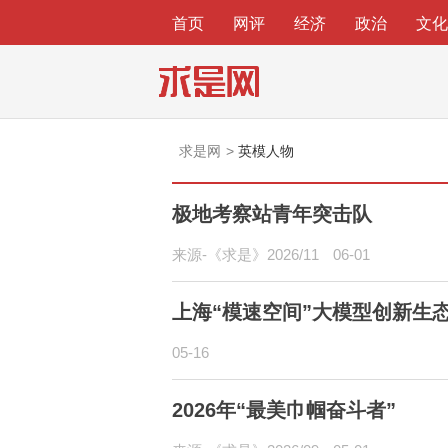
首页
网评
经济
政治
文化
英模人物
求是网
极地考察站青年突击队
来源-《求是》2026/11
06-01
上海“模速空间”大模型创新生
05-16
2026年“最美巾帼奋斗者”