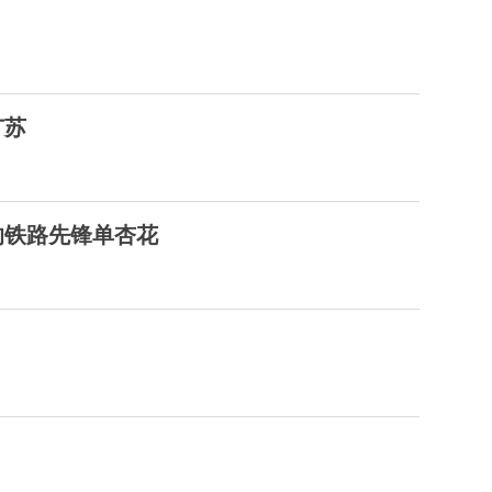
广苏
的铁路先锋单杏花