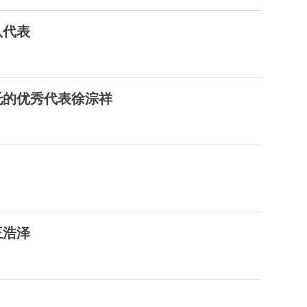
队代表
托的优秀代表徐淙祥
王浩泽