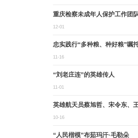
重庆检察未成年人保护工作团
12-01
忠实践行“多种粮、种好粮”嘱
11-16
“刘老庄连”的英雄传人
11-01
英雄航天员蔡旭哲、宋令东、
10-16
“人民楷模”布茹玛汗·毛勒朵