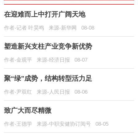
在迎难而上中打开广阔天地
作者-记者 叶昊鸣
来源-新华网
08-08
塑造新兴支柱产业竞争新优势
作者-金观平
来源-经济日报
08-07
聚“绿”成势，结构转型活力足
作者-尹双红
来源-人民日报
08-06
致广大而尽精微
作者-王德学
来源-中职安健协订阅号
08-05