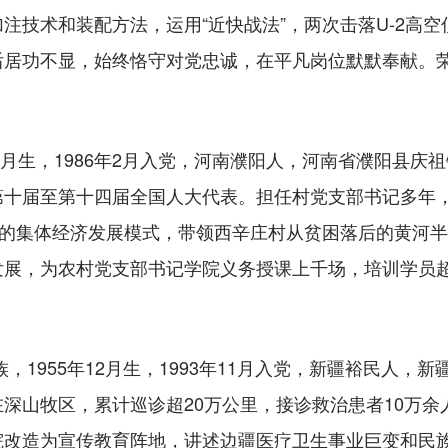
注技术和装配方法，运用“近快战法”，两次击落U-2高空
居功不显，始终恪守对党忠诚，在平凡岗位默默奉献。荣获
月生，1986年2月入党，河南濮阳人，河南省濮阳县庆
第十届至第十四届全国人大代表。担任村党支部书记多年
”的集体经济发展模式，带领西辛庄村从贫困落后的黄河
展，为农村党支部书记学院义务授课上千场，培训学员超
1955年12月生，1993年11月入党，新疆裕民人，
深山牧区，累计巡诊超20万公里，接诊救治患者10万余人
院改造为宣传教育阵地，讲述边疆医疗卫生事业巨变和民族